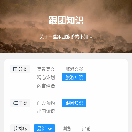
跟团知识
关于一些跟团旅游的小知识
分类
美景美文
旅游文案
精心策划
旅游知识
闲言碎语
子类
门票预约
跟团知识
出国知识
排序
最新
浏览
评论