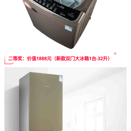
二等奖：价值1888元（新款双门大冰箱1台-32升）