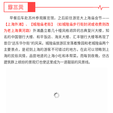
⭐游玩打卡
✔烟雨长廊：漫步长廊下，感受烟雨江南的氛围
✔小桥流水：景区内有很多桥，观景/拍照都很好看，比如环秀桥、
五福桥、送子来凤桥、万安桥、永宁桥等等
✔大街小巷：古镇里的街巷是最有烟火气的地方，可以漫步西街、塔
湾街、塘东街、石皮弄、叶家弄等
✔古建筑：有历史有故事的园林和博物馆也不要错过，比如西园、护
国随粮王庙、纽扣博物馆等
✔西塘游船：来古镇水乡，怎么不乘坐游船？沿河而行，感受小桥流
水中的诗意江南