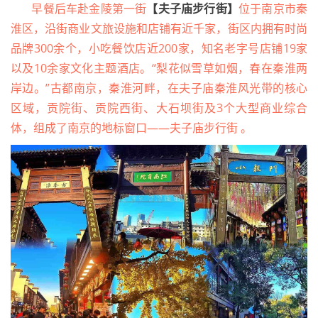
早餐后车赴金陵第一街
【夫子庙步行街】
位于南京市秦
淮区，沿街商业文旅设施和店铺有近千家，街区内拥有时尚
品牌300余个，小吃餐饮店近200家，知名老字号店铺19家
以及10余家文化主题酒店。“梨花似雪草如烟，春在秦淮两
岸边。”古都南京，秦淮河畔，在夫子庙秦淮风光带的核心
区域，贡院街、贡院西街、大石坝街及3个大型商业综合
体，组成了南京的地标窗口——夫子庙步行街 。