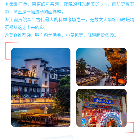
🎇秦淮河😍：南京的母亲河，夜晚的灯光超美的✨✨，画舫穿梭其
中，简直是一幅流动的画卷🖼。
🌟江南贡院👏：古代最大的科举考场之一，无数文人墨客和政坛精
英都从这走出来的👍。
🎉美食推荐🤤：鸭血粉丝汤😛、小笼包等，味道超赞😋😋。