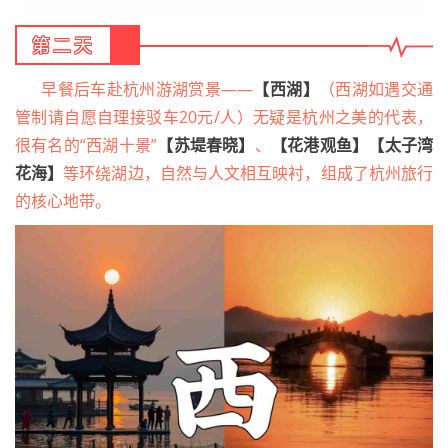
第二天
早餐后车赴杭州游湖赏景——
【西湖】
（西湖如遇交通
管制请自愿自理接驳车20元/人）
无疑是杭州之美的代表，
很有名的“西湖十景”
【苏堤春晓】
、
【花港观鱼】【太子湾
花海】
等环绕湖边，自然与人文相互映衬，组成了杭州旅行
的核心地带。