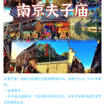
这里可是一组超大规模的古建筑群哦👍👍，始建于公元 1034 年呢
😜。
📌必游景点：
✨夫子庙大成殿🤩：文化地标的存在👏👏，好多学子都来这祈求学
业有成呢🙏🙏。