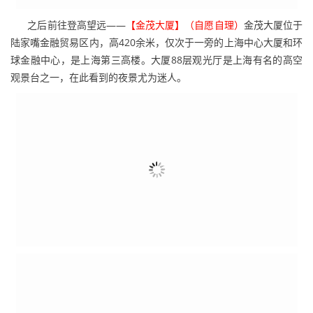
昔日“远东华尔街”的风采。城隍庙旅游区坐落着豫园和老城隍庙两个
主要景点，是初到上海的游客不可错过的地方。在此可以领略到上
海的民俗风情，品尝地道的上海小吃和本帮菜。而每到夜晚，仿古
建筑群上缤纷的景观灯也使这里成为一道靓丽的风景线。