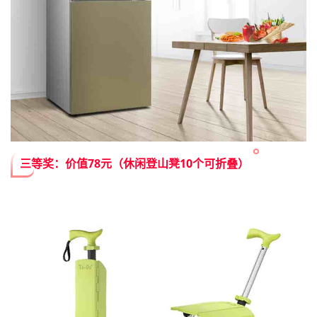
三等奖：价值78元（休闲登山凳10个可折叠）