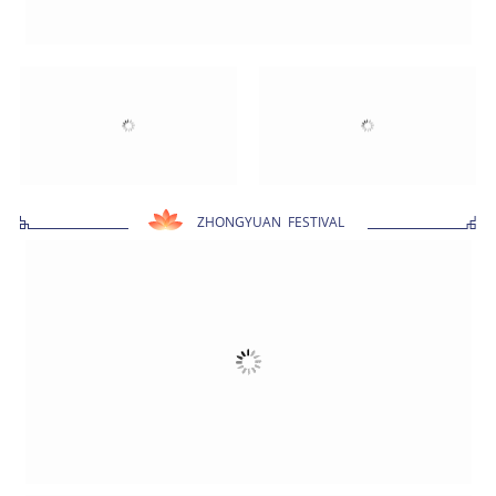
✔汉服打卡：穿一袭汉服，梦回汉唐