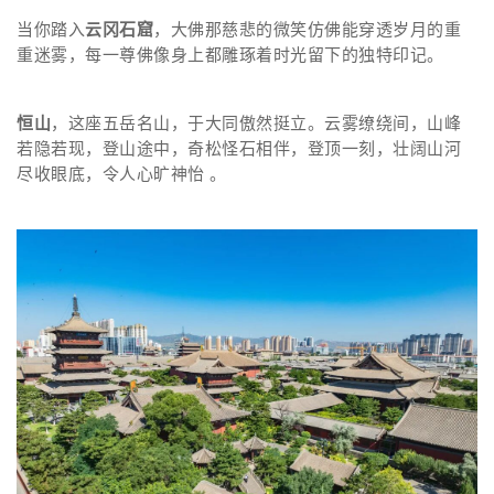
当你踏入
云冈石窟
，大佛那慈悲的微笑仿佛能穿透岁月的重
重迷雾，每一尊佛像身上都雕琢着时光留下的独特印记。
恒山
，这座五岳名山，于大同傲然挺立。云雾缭绕间，山峰
若隐若现，登山途中，奇松怪石相伴，登顶一刻，壮阔山河
尽收眼底，令人心旷神怡 。