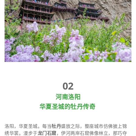
02
河南洛阳
华夏圣城的牡丹传奇
洛阳，华夏圣城。每当
牡丹
盛放之际，整座城市仿佛披上锦
绣华裳。漫步于
龙门石窟
，伊河两岸石窟佛像林立，那巧夺