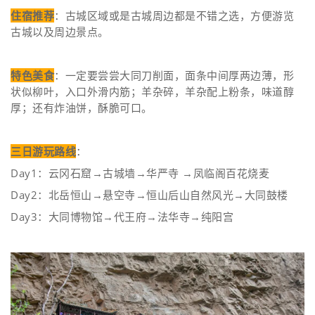
住宿推荐
：古城区域或是古城周边都是不错之选，方便游览
古城以及周边景点。
特色美食
：一定要尝尝大同刀削面，面条中间厚两边薄，形
状似柳叶，入口外滑内筋；羊杂碎，羊杂配上粉条，味道醇
厚；还有炸油饼，酥脆可口。
三日游玩路线
：
Day1：云冈石窟→古城墙→华严寺 →凤临阁百花烧麦
Day2：北岳恒山→悬空寺→恒山后山自然风光→大同鼓楼
Day3：大同博物馆→代王府→法华寺→纯阳宫