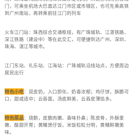
门，可乘坐机场大巴直达江门市区或市辖区，也可先乘高铁
到广州南站，再转乘前往江门的列车
火车江门站：珠西综合交通枢纽，有广珠城轨、江湛铁路、
深江铁路（建设中）等在此交汇，可便捷到达广州、深圳、
珠海、湛江等城市。
江门东站、礼乐站、江海站：广珠城轨沿线站点，方便周边
居民出行
特色小吃
：双皮奶，入口即化、奶香浓郁；鸡仔饼，酥脆可
口、甜咸适中；云吞面，汤底鲜美、云吞皮薄馅多。
特色菜品
：烧鹅，皮脆肉嫩、香味扑鼻；陈皮骨，外酥里
嫩、酸甜开胃；黄鳝煲仔饭，米饭粒粒分明，黄鳝鲜嫩美
味。