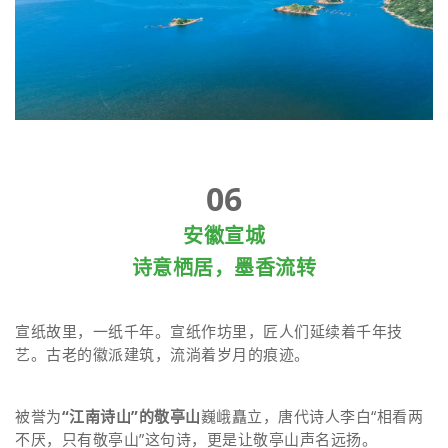
06
安徽宣城
诗意栖居，墨香流转
宣纸故里，一纸千年。宣纸作坊里，匠人们延续着千年技
艺。古老的徽派建筑，流淌着岁月的痕迹。
被誉为
“江南诗山”的敬亭山
巍峨矗立，唐代诗人李白“相看两
不厌，只有敬亭山”这句诗，更是让敬亭山声名远扬。