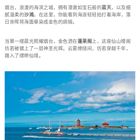
烟台，浪漫的海滨之城，拥有澄澈如宝石般的
蓝天
，以及细
腻温柔的
沙滩
。在这里，你能看到海浪轻轻拍打着海岸，落
日余晖将海面晕染成金色的绸缎。
当第一缕晨光照耀烟台，金色洒在
蓬莱阁
上，这座仙山楼阁
仿若被镀上了一层神圣光辉。云雾缭绕间，仿若穿越千年，
踏入了缥缈仙境。