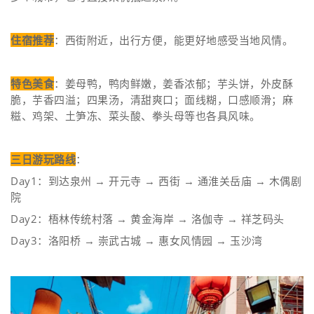
住宿推荐
：西街附近，出行方便，能更好地感受当地风情。
特色美食
：姜母鸭，鸭肉鲜嫩，姜香浓郁；芋头饼，外皮酥
脆，芋香四溢；四果汤，清甜爽口；面线糊，口感顺滑；麻
糍、鸡架、土笋冻、菜头酸、拳头母等也各具风味。
三日游玩路线
：
Day1：到达泉州 → 开元寺 → 西街 → 通淮关岳庙 → 木偶剧
院
Day2：梧林传统村落 → 黄金海岸 → 洛伽寺 → 祥芝码头
Day3：洛阳桥 → 崇武古城 → 惠女风情园 → 玉沙湾