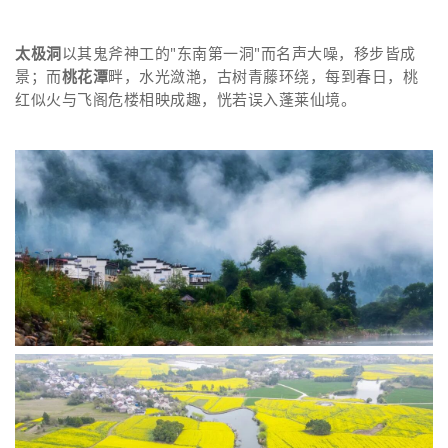
太极洞
以其鬼斧神工的"东南第一洞"而名声大噪，移步皆成
景；而
桃花潭
畔，水光潋滟，古树青藤环绕，每到春日，桃
红似火与飞阁危楼相映成趣，恍若误入蓬莱仙境。