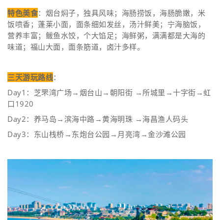
特色美食
：烟台焖子，独具风味；海肠捞饭，海肠脆嫩，米
饭喷香；蓬莱小面，面条细如发丝，汤汁鲜美；宁海脑饭，
营养丰富；鲅鱼水饺，个大馅足；海鲜粥，满满都是大海的
味道；福山大面，面条筋道，卤汁多样。
三天游玩路线
：
Day1：芝罘湾广场→烟台山→朝阳街 →所城里→十字街→虹
口1920
Day2：养马岛→滨海中路→黄海明珠 →海昌渔人码头
Day3：东山栈桥→东炮台公园→月亮湾→金沙滩公园