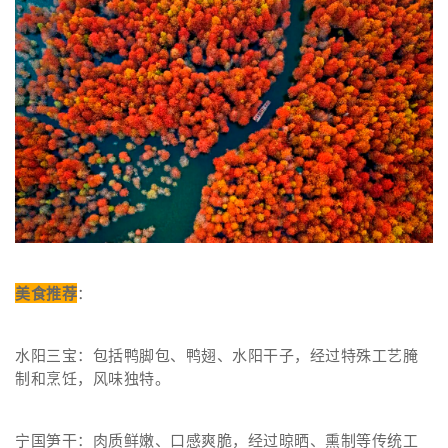
美食推荐
：
水阳三宝：包括鸭脚包、鸭翅、水阳干子，经过特殊工艺腌
制和烹饪，风味独特。
宁国笋干：肉质鲜嫩、口感爽脆，经过晾晒、熏制等传统工