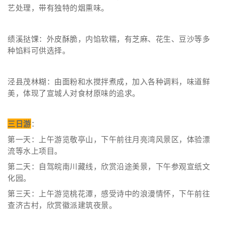
艺处理，带有独特的烟熏味。
绩溪挞馃：外皮酥脆，内馅软糯，有芝麻、花生、豆沙等多
种馅料可供选择。
泾县茂林糊：由面粉和水搅拌煮成，加入各种调料，味道鲜
美，体现了宣城人对食材原味的追求。
三日游
：
第一天：上午游览敬亭山，下午前往月亮湾风景区，体验漂
流等水上项目。
第二天：自驾皖南川藏线，欣赏沿途美景，下午参观宣纸文
化园。
第三天：上午游览桃花潭，感受诗中的浪漫情怀，下午前往
查济古村，欣赏徽派建筑夜景。