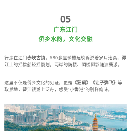
05
广东江门
侨乡水韵，文化交融
行走在江门
赤坎古镇
，680多座骑楼建筑诉说着岁月沧桑，
潭
江
上的摇橹船轻摇慢划，两岸的骑楼、碉楼倒影随波荡漾。
这里不仅是侨乡文化的见证，更是
《狂飙》《让子弹飞》
等
取景地，碧江银湖上泛舟，感受"小香港"的别样韵味。