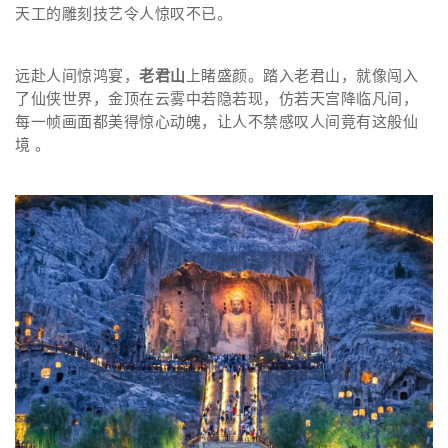
天工的雕刻技艺令人惊叹不已。
远赴人间惊鸿宴，
老君山
上睹盛颜。踏入老君山，就像闯入
了仙侠世界，金顶在云雾中若隐若现，仿若天宫降临凡间，
每一帧画面都美得惊心动魄，让人不禁感叹人间竟有这般仙
境 。