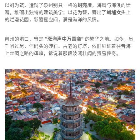
以蚵为筑，造就了泉州别具一格的
蚵壳厝
，海风与海浪的馈
赠，堆砌出独特的建筑美学；以花为簪，簪出了
蟳埔女
头上
的烂漫花园，彩簪摇曳间，满是海洋的风情。
泉州的港口，曾是
“涨海声中万国商”
的繁华之地。如今，虽
千帆过尽，但码头的砖石、古老的灯塔，依旧见证着往昔海
上丝绸之路的辉煌，诉说着那段波澜壮阔的贸易传奇。