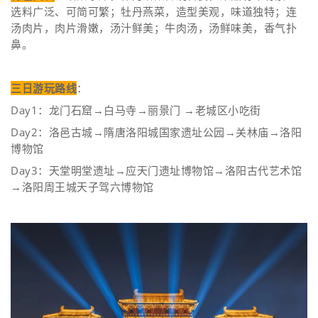
选料广泛、可简可繁；牡丹燕菜，造型美观，味道独特；连
汤肉片，肉片滑嫩，汤汁鲜美；牛肉汤，汤鲜味美，香气扑
鼻。
三日游玩路线
：
Day1：龙门石窟→白马寺→丽景门 →老城区小吃街
Day2：洛邑古城→隋唐洛阳城国家遗址公园→关林庙→洛阳
博物馆
Day3：天堂明堂遗址→应天门遗址博物馆→洛阳古代艺术馆
→洛阳周王城天子驾六博物馆