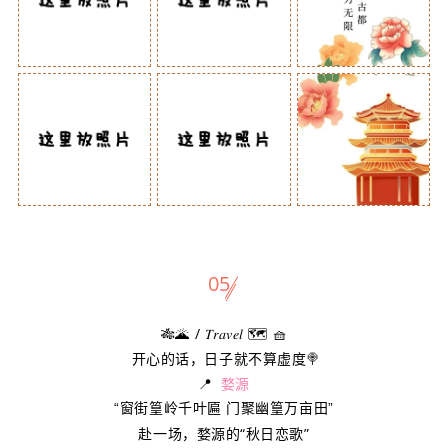
05
🎋🌋 / 𝑇𝑟𝑎𝑣𝑒𝑙 🗺️ 🧺
开心的话，日子就不算虚度🍭
📍
婺源
“窗街篁岭千叶匾 门聚幽篁万亩田”
赴一场，婺源的“秋日恋歌”