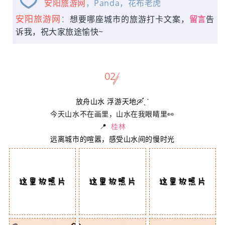
安阳旅游网
，Panda，花布老虎
安阳旅游网
：
想要哪座城市的旅游打卡文案，
留言
告
诉我，祝大家旅途愉快~
02
放舟山水 浮游天地🛶ˎˊ
今天山水不在画里，山水在我眼睛里👀
📍
桂林
远离城市的喧嚣，感受山水间的慢时光