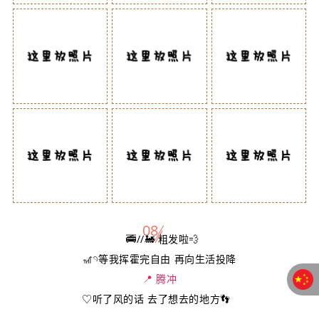
08
🚎//
🚂 粗发啦
💨
🎢𓄹等我挥霍完自由
再向生活投降
📍 腾冲
♡
听了风的话 去了想去的地方👣