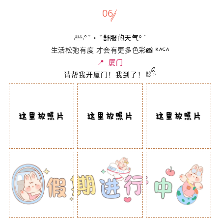
06
𓅹°˚‧˚舒服的天气º ᐝ
生活松弛有度 才会有更多色彩
📸 ᴷᴬᒼᴬ
📍 厦门
请帮我开厦门！我到了！
🐰ིྀ