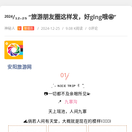
²⁰²⁴/₁₂.₂₅ “旅游朋友圈这样发，好gǐng哦🤩”
神秘人
/
2024-12-25
/
9.08 K阅读
/
0评论
V
管理员
安阳旅游网
01
ˎˊ˗ ɴɪᴄᴇ ᴛʀɪᴘ ✌︎ ʺ̤
📷一切都不及亲眼所见💫
📍
九寨沟
天上瑶池，人间九寨
🌊
倘若人间有天堂，大概就是现在的模样
꒰🙆🏻‍♀️꒱