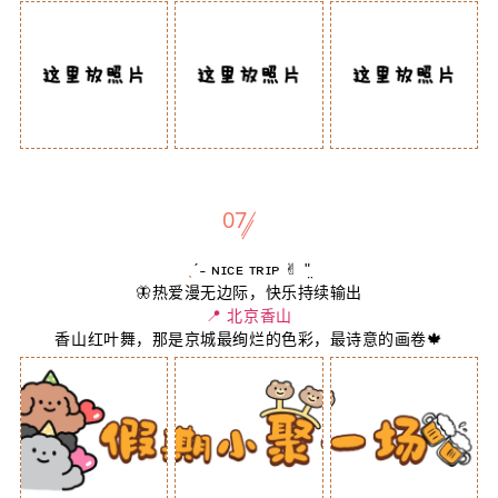
07
ˎ
ˊ˗ ɴɪᴄᴇ ᴛʀɪᴘ ✌︎ ʺ̤
🦋热爱漫无边际，快乐持续输出
📍 北京
香山
香山红叶舞，那是京城最绚烂的色彩，最诗意的画卷🍁