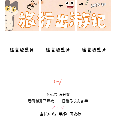
03
🌞心情:满分💯
春风得意马蹄疾，一日看尽长安花🏯
📍 西安
一座长安城，半部中国史📚