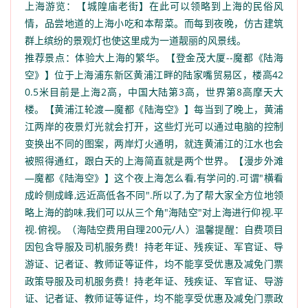
上海游览：【城隍庙老街】在此可以领略到上海的民俗风
情，品尝地道的上海小吃和本帮菜。而每到夜晚，仿古建筑
群上缤纷的景观灯也使这里成为一道靓丽的风景线。
推荐景点：体验大上海的繁华。【登金茂大厦--魔都《陆海
空》】位于上海浦东新区黄浦江畔的陆家嘴贸易区，楼高42
0.5米目前是上海2高，中国大陆第3高，世界第8高摩天大
楼。【黄浦江轮渡—魔都《陆海空》】每当到了晚上，黄浦
江两岸的夜景灯光就会打开，这些灯光可以通过电脑的控制
变换出不同的图案，两岸灯火通明，就连黄浦江的江水也会
被照得通红，跟白天的上海简直就是两个世界。【漫步外滩
—魔都《陆海空》】这个夜上海怎么看,有学问的.可谓"横看
成岭侧成峰,远近高低各不同".所以了,为了帮大家全方位地领
略上海的韵味,我们可以从三个角"海陆空"对上海进行仰视.平
视.俯视。（海陆空费用自理200元/人）温馨提醒：自费项目
因包含导服及司机服务费！持老年证、残疾证、军官证、导
游证、记者证、教师证等证件，均不能享受优惠及减免门票
政策导服及司机服务费！持老年证、残疾证、军官证、导游
证、记者证、教师证等证件，均不能享受优惠及减免门票政