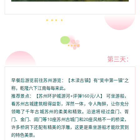
第三天：
早餐后游览前往苏州游览：【木渎古镇】有“吴中第一镇”之
称，乾隆六下江南每每来此。
推荐景点：【苏州环护城游河+评弹160元/人】 可坐游船，
看苏州古城建筑相得益彰，浑然一体，令人陶醉，让你充分
领略了千年古城苏州的柔美和精致。沿途将经过盘门、胥
门、金门、闾门等10座苏州古城门和20座风格不一的桥梁，
许多桥洞下还配有精美的浮雕，这更是乘坐游船才能欣赏到
的特色美景。