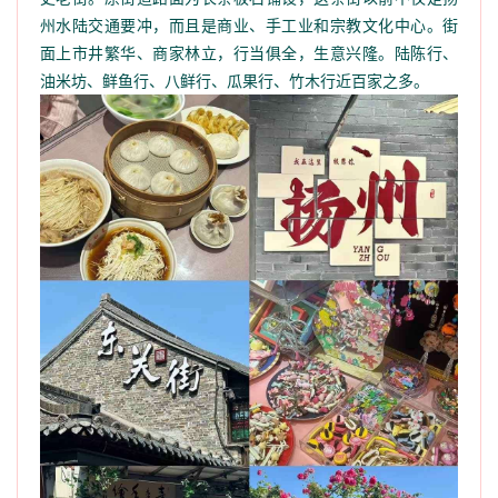
州水陆交通要冲，而且是商业、手工业和宗教文化中心。街
面上市井繁华、商家林立，行当俱全，生意兴隆。陆陈行、
油米坊、鲜鱼行、八鲜行、瓜果行、竹木行近百家之多。