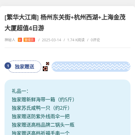
[繁华大江南] 杨州东关街+杭州西湖+上海金茂
大厦超值4日游
神秘人
/
2025-03-14
/
1.74 K阅读
/
0评论
V
管理员
1
独家赠送
礼品一：
独家赠新鲜海带一箱（约5斤）
独家苏氏咸鸭一只（约2斤）
独家赠送防紫外线雨伞一把
独家赠送高档品牌二锅头一瓶
独家赠送高档祈福手串一个