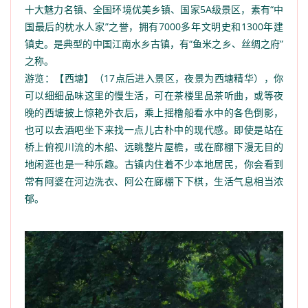
十大魅力名镇、全国环境优美乡镇、国家5A级景区，素有“中
国最后的枕水人家”之誉，拥有7000多年文明史和1300年建
镇史。是典型的中国江南水乡古镇，有“鱼米之乡、丝绸之府”
之称。
游览：【西塘】（17点后进入景区，夜景为西塘精华），你
可以细细品味这里的慢生活，可在茶楼里品茶听曲，或等夜
晚的西塘披上惊艳外衣后，乘上摇橹船看水中的各色倒影，
也可以去酒吧坐下来找一点儿古朴中的现代感。即使是站在
桥上俯视川流的木船、远眺整片屋檐，或在廊棚下漫无目的
地闲逛也是一种乐趣。古镇内住着不少本地居民，你会看到
常有阿婆在河边洗衣、阿公在廊棚下下棋，生活气息相当浓
郁。